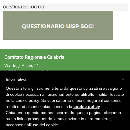
QUESTIONARIO SOCI UISP
Ddl Lobby, Uisp: “Il Parlamento valorizzi le nostre specificità"
Comitato Regionale Calabria
Via degli Achei, 21
87012 Castrovillari (CS)
Tel: 347/6317609 - Fax: n.d.
Informativa
×
calabria@uisp.it
e-mail:
Questo sito o gli strumenti terzi da questo utilizzati si avvalgono
C.F:: 97007790799
di cookie necessari al funzionamento ed utili alle finalità illustrate
La formazione Uisp rallenta ma prosegue anche in estate
nella cookie policy. Se vuoi saperne di più o negare il consenso
Area Riservata 2.0
a tutti o ad alcuni cookie, consulta la
cookie policy
.
Chiudendo questo banner, scorrendo questa pagina, cliccando
su un link o proseguendo la navigazione in altra maniera,
acconsenti all’uso dei cookie.