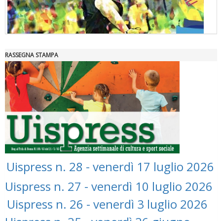
RASSEGNA STAMPA
"Superare gli ostacoli": la relazione di Tiziano Pesce al CN Uisp
Uispress n. 28 - venerdì 17 luglio 2026
Uispress n. 27 - venerdì 10 luglio 2026
Luglio 2026: "Pensando con i piedi, si possono fare le
Uispress n. 26 - venerdì 3 luglio 2026
rivoluzioni"