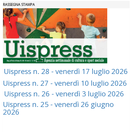
RASSEGNA STAMPA
"Superare gli ostacoli": la relazione di Tiziano Pesce al CN Uisp
Uispress n. 28 - venerdì 17 luglio 2026
Uispress n. 27 - venerdì 10 luglio 2026
Luglio 2026: "Pensando con i piedi, si possono fare le
Uispress n. 26 - venerdì 3 luglio 2026
rivoluzioni"
Uispress n. 25 - venerdì 26 giugno
2026