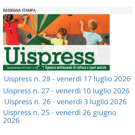
RASSEGNA STAMPA
"Superare gli ostacoli": la relazione di Tiziano Pesce al CN Uisp
Uispress n. 28 - venerdì 17 luglio 2026
Uispress n. 27 - venerdì 10 luglio 2026
Luglio 2026: "Pensando con i piedi, si possono fare le
Uispress n. 26 - venerdì 3 luglio 2026
rivoluzioni"
Uispress n. 25 - venerdì 26 giugno
2026