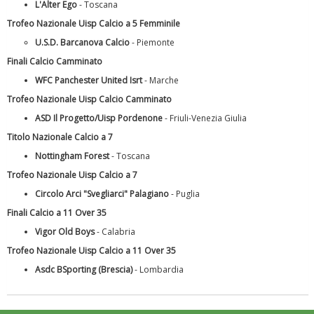
L'Alter Ego
- Toscana
Trofeo Nazionale Uisp Calcio a 5 Femminile
U.S.D. Barcanova Calcio
- Piemonte
Finali Calcio Camminato
WFC Panchester United Isrt
- Marche
Trofeo Nazionale Uisp Calcio Camminato
ASD Il Progetto/Uisp Pordenone
- Friuli-Venezia Giulia
Titolo Nazionale Calcio a 7
Ddl Lobby, Uisp: “Il Parlamento valorizzi le nostre specificità"
Nottingham Forest
- Toscana
Trofeo Nazionale Uisp Calcio a 7
Circolo Arci "Svegliarci" Palagiano
- Puglia
Finali Calcio a 11 Over 35
Vigor Old Boys
- Calabria
Trofeo Nazionale Uisp Calcio a 11 Over 35
Asdc BSporting (Brescia)
- Lombardia