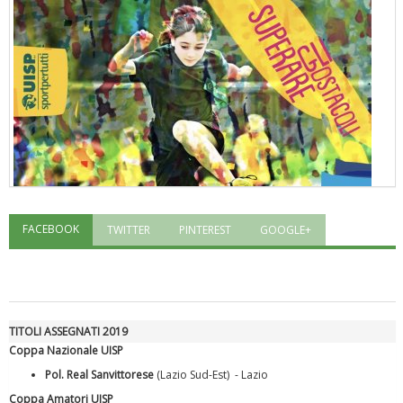
FACEBOOK
TWITTER
PINTEREST
GOOGLE+
"Superare gli ostacoli": la relazione di Tiziano Pesce al CN Uisp
TITOLI ASSEGNATI 2019
Coppa Nazionale UISP
Pol. Real Sanvittorese
(Lazio Sud-Est) - Lazio
Coppa Amatori UISP