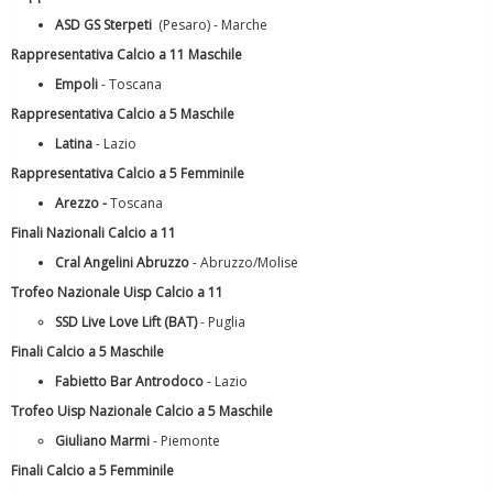
ASD GS Sterpeti
(Pesaro) - Marche
Rappresentativa Calcio a 11 Maschile
Empoli
- Toscana
Luglio 2026: "Pensando con i piedi, si possono fare le
rivoluzioni"
Rappresentativa Calcio a 5 Maschile
Latina
- Lazio
Rappresentativa Calcio a 5 Femminile
Arezzo
-
Toscana
Finali Nazionali Calcio a 11
Cral Angelini Abruzzo
- Abruzzo/Molise
Trofeo Nazionale Uisp Calcio a 11
SSD Live Love Lift (BAT)
- Puglia
Finali Calcio a 5 Maschile
Fabietto Bar Antrodoco
- Lazio
Trofeo Uisp Nazionale Calcio a 5 Maschile
Tiziano Pesce a Radio InBlu2000 traccia il bilancio della stagione
Giuliano Marmi
- Piemonte
Finali Calcio a 5 Femminile