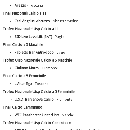
Arezzo
-
Toscana
Finali Nazionali Calcio a 11
Cral Angelini Abruzzo
- Abruzzo/Molise
Trofeo Nazionale Uisp Calcio a 11
SSD Live Love Lift (BAT)
- Puglia
Finali Calcio a 5 Maschile
Fabietto Bar Antrodoco
- Lazio
Trofeo Uisp Nazionale Calcio a 5 Maschile
Tiziano Pesce a Radio InBlu2000 traccia il bilancio della stagione
Giuliano Marmi
- Piemonte
Finali Calcio a 5 Femminile
L'Alter Ego
- Toscana
Trofeo Nazionale Uisp Calcio a 5 Femminile
U.S.D. Barcanova Calcio
- Piemonte
Finali Calcio Camminato
WFC Panchester United Isrt
- Marche
Trofeo Nazionale Uisp Calcio Camminato