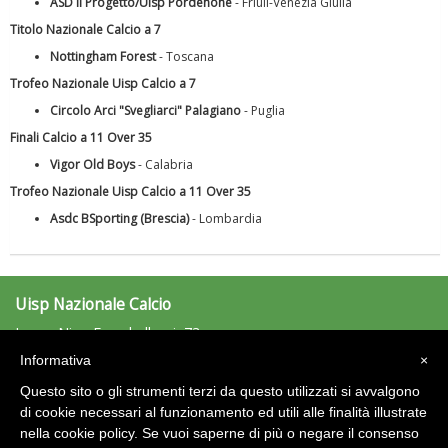
ASD Il Progetto/Uisp Pordenone
- Friuli-Venezia Giulia
Titolo Nazionale Calcio a 7
Ddl Lobby, Uisp: “Il Parlamento valorizzi le nostre specificità"
Nottingham Forest
- Toscana
Trofeo Nazionale Uisp Calcio a 7
Circolo Arci "Svegliarci" Palagiano
- Puglia
Finali Calcio a 11 Over 35
Vigor Old Boys
- Calabria
Trofeo Nazionale Uisp Calcio a 11 Over 35
Asdc BSporting (Brescia)
- Lombardia
Uisp Nazionale Calcio
La formazione Uisp rallenta ma prosegue anche in estate
Largo Nino Franchellucci, 73
00155 Roma
Informativa
×
calcio@uisp.it
e-mail:
Questo sito o gli strumenti terzi da questo utilizzati si avvalgono
C.F.: 97029170582
di cookie necessari al funzionamento ed utili alle finalità illustrate
nella cookie policy. Se vuoi saperne di più o negare il consenso
Area Riservata 2.0