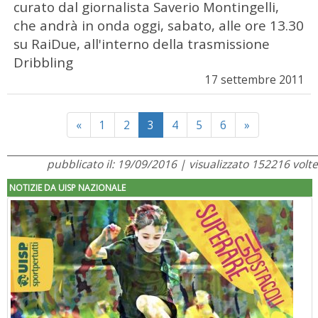
curato dal giornalista Saverio Montingelli,
che andrà in onda oggi, sabato, alle ore 13.30
su RaiDue, all'interno della trasmissione
Dribbling
17 settembre 2011
Previous
Next
«
1
2
3
4
5
6
»
pubblicato il: 19/09/2016 | visualizzato 152216 volte
NOTIZIE DA UISP NAZIONALE