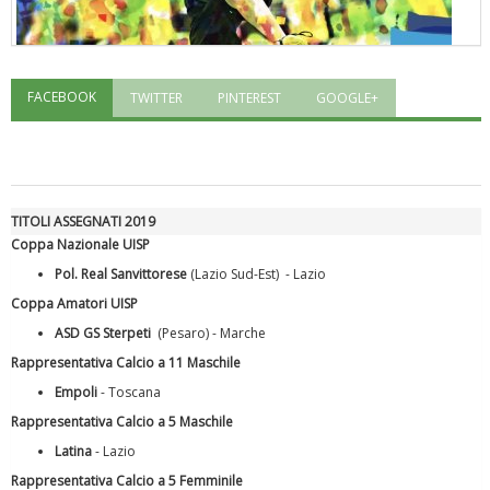
FACEBOOK
TWITTER
PINTEREST
GOOGLE+
"Superare gli ostacoli": la relazione di Tiziano Pesce al CN Uisp
TITOLI ASSEGNATI 2019
Coppa Nazionale UISP
Pol. Real Sanvittorese
(Lazio Sud-Est) - Lazio
Coppa Amatori UISP
ASD GS Sterpeti
(Pesaro) - Marche
Rappresentativa Calcio a 11 Maschile
Empoli
- Toscana
Luglio 2026: "Pensando con i piedi, si possono fare le
rivoluzioni"
Rappresentativa Calcio a 5 Maschile
Latina
- Lazio
Rappresentativa Calcio a 5 Femminile