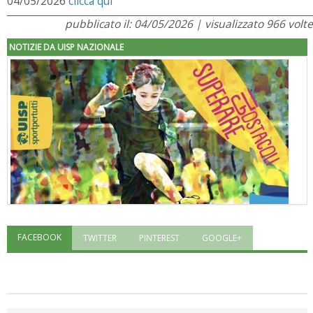
04/05/2026
clicca qui
pubblicato il: 04/05/2026 | visualizzato 966 volte
NOTIZIE DA UISP NAZIONALE
FACEBOOK
TWITTER
PINTEREST
GOOGLE+
"Superare gli ostacoli": la relazione di Tiziano Pesce al CN Uisp