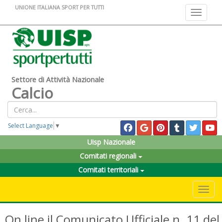
UNIONE ITALIANA SPORT PER TUTTI
Toggle na
Settore di Attività Nazionale
Calcio
Select Language
▼
Uisp Nazionale
Comitati regionali
Comitati territoriali
Toggle 
On line il Comunicato Ufficiale n. 11 del