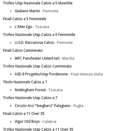
Trofeo Uisp Nazionale Calcio a 5 Maschile
Tiziano Pesce a Radio InBlu2000 traccia il bilancio della stagione
Giuliano Marmi
- Piemonte
Finali Calcio a 5 Femminile
L'Alter Ego
- Toscana
Trofeo Nazionale Uisp Calcio a 5 Femminile
U.S.D. Barcanova Calcio
- Piemonte
Finali Calcio Camminato
WFC Panchester United Isrt
- Marche
Trofeo Nazionale Uisp Calcio Camminato
ASD Il Progetto/Uisp Pordenone
- Friuli-Venezia Giulia
Titolo Nazionale Calcio a 7
Ddl Lobby, Uisp: “Il Parlamento valorizzi le nostre specificità"
Nottingham Forest
- Toscana
Trofeo Nazionale Uisp Calcio a 7
Circolo Arci "Svegliarci" Palagiano
- Puglia
Finali Calcio a 11 Over 35
Vigor Old Boys
- Calabria
Trofeo Nazionale Uisp Calcio a 11 Over 35