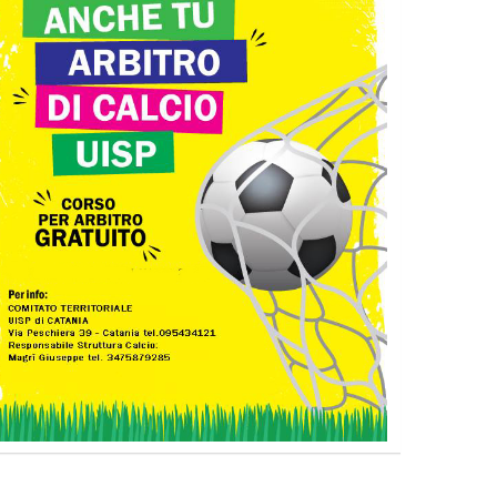
Tiziano Pesce nel Cda di
Fondazione Terzjus: prima riunione
a Roma