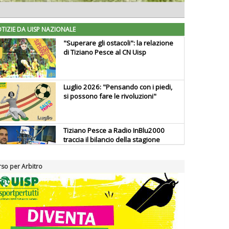
TIZIE DA UISP NAZIONALE
"Superare gli ostacoli": la relazione
di Tiziano Pesce al CN Uisp
Luglio 2026: "Pensando con i piedi,
si possono fare le rivoluzioni"
Tiziano Pesce a Radio InBlu2000
traccia il bilancio della stagione
so per Arbitro
Ddl Lobby, Uisp: “Il Parlamento
valorizzi le nostre specificità"
La formazione Uisp rallenta ma
prosegue anche in estate