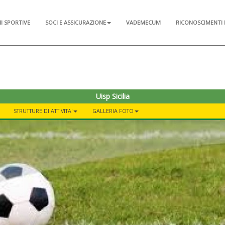
NI SPORTIVE
SOCI E ASSICURAZIONE
VADEMECUM
RICONOSCIMENTI 
Uisp Sicilia
STRUTTURE DI ATTIVITA'
GALLERIA FOTO