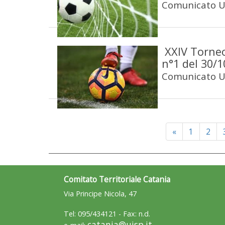
Comunicato Uf
XXIV Torneo
n°1 del 30/
Comunicato Uf
Previous
«
1
2
Comitato Territoriale Catania
Via Principe Nicola, 47
Tel: 095/434121 - Fax: n.d.
catania@uisp.it