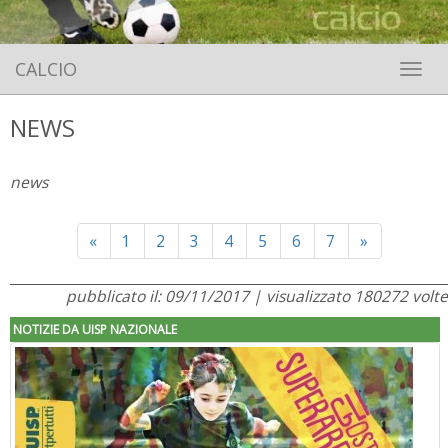
CALCIO
Toggle 
NEWS
news
Previous
Next
«
1
2
3
4
5
6
7
»
pubblicato il: 09/11/2017 | visualizzato 180272 volte
NOTIZIE DA UISP NAZIONALE