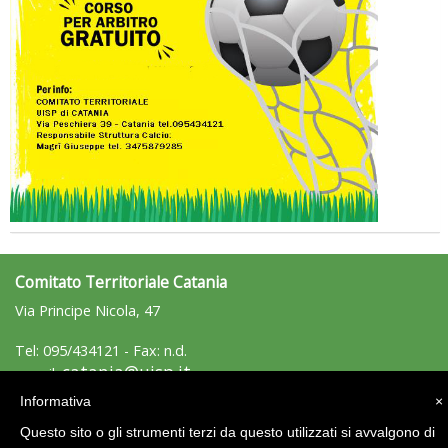
rivoluzioni"
Tiziano Pesce a Radio InBlu2000 traccia il bilancio della stagione
Comitato Territoriale Catania
Via Principe Nicola, 47
Tel: 095/434121 - Fax: n.d.
catania@uisp.it
e-mail:
Informativa
×
Area Riservata 2.0
Questo sito o gli strumenti terzi da questo utilizzati si avvalgono di