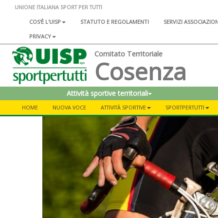
UNIONE ITALIANA SPORT PER TUTTI
COS'È L'UISP
STATUTO E REGOLAMENTI
SERVIZI ASSOCIAZIO
PRIVACY
Comitato Territoriale
Cosenza
Attività sportive territoriali
HOME
NUOVA VOCE
ATTIVITÀ SPORTIVE
SPORTPERTUTTI
Previous