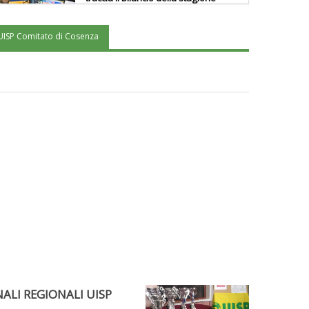
UISP Comitato di Cosenza
Ddl Lobby, Uisp: “Il Parlamento
valorizzi le nostre specificità"
La formazione Uisp rallenta ma
prosegue anche in estate
Tiziano Pesce nel Cda di
Fondazione Terzjus: prima riunione
a Roma
NALI REGIONALI UISP