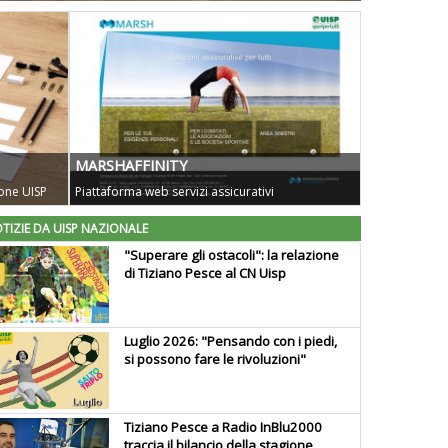
MARSHAFFINITY
one UISP
Piattaforma web servizi assicurativi
TIZIE DA UISP NAZIONALE
"Superare gli ostacoli": la relazione
di Tiziano Pesce al CN Uisp
Luglio 2026: "Pensando con i piedi,
si possono fare le rivoluzioni"
Tiziano Pesce a Radio InBlu2000
traccia il bilancio della stagione