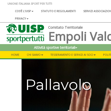
UNIONE ITALIANA SPORT PER TUTTI
COS'È L'UISP
STATUTO E REGOLAMENTI
SERVIZI ASSOCIAZIO
PRIVACY
Comitato Territoriale
Empoli Val
Attività sportive territoriali
HOME
CHI SIAMO
TESSERAMENTO E SERVIZI AI SOCI
POLIT
Pallavolo