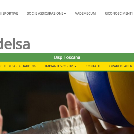
NI SPORTIVE
SOCI E ASSICURAZIONE
VADEMECUM
RICONOSCIMENTI 
delsa
Uisp Toscana
ICHE DI SAFEGUARDING
IMPIANTI SPORTIVI
CONTATTI
ORARI DI APER