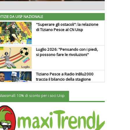
TIZIE DA UISP NAZIONALE
"Superare gli ostacoli": la relazione
di Tiziano Pesce al CN Uisp
Luglio 2026: "Pensando con i piedi,
si possono fare le rivoluzioni"
Tiziano Pesce a Radio InBlu2000
traccia il bilancio della stagione
Maxismall: 10% di sconto per i soci Uisp
Ddl Lobby, Uisp: “Il Parlamento
valorizzi le nostre specificità"
La formazione Uisp rallenta ma
prosegue anche in estate