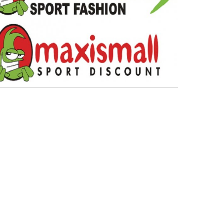
Tiziano Pesce nel Cda di
Fondazione Terzjus: prima riunione
a Roma