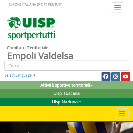
UNIONE ITALIANA SPORT PER TUTTI
Toggle na
Comitato Territoriale
Empoli Valdelsa
Select Language
▼
Attività sportive territoriali
Uisp Toscana
Uisp Nazionale
Toggle 