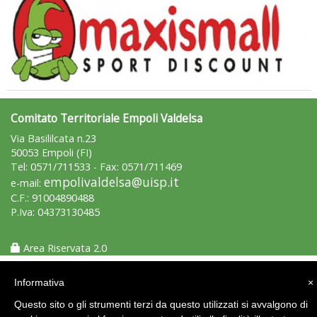
Luglio 2026: "Pensando con i piedi, si possono fare le
rivoluzioni"
Comitato Territoriale Empoli Valdelsa
Via Basililcata n.23
50053 Empoli (FI)
Tel: 0571/711533 - Fax: 0571/711469
empolivaldelsa@uisp.it
e-mail:
C.F.: 91004890488
P.Iva: 04373130485
Area Riservata 2.0
Tiziano Pesce a Radio InBlu2000 traccia il bilancio della stagione
Informativa
×
Questo sito o gli strumenti terzi da questo utilizzati si avvalgono di