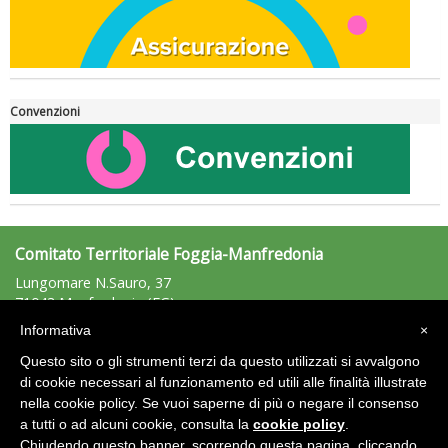
Convenzioni
Comitato Territoriale Foggia-Manfredonia
Lungomare N.Sauro, 37
71043 Manfredonia (FG)
Tel: 380/7646581 - Fax: n.d.
Informativa
×
foggiamanfredonia@uisp.it
e-mail:
Questo sito o gli strumenti terzi da questo utilizzati si avvalgono
C.F.: 92004860711
di cookie necessari al funzionamento ed utili alle finalità illustrate
nella cookie policy. Se vuoi saperne di più o negare il consenso
Area Riservata 2.0
a tutti o ad alcuni cookie, consulta la
cookie policy
.
Chiudendo questo banner, scorrendo questa pagina, cliccando