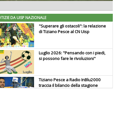
TIZIE DA UISP NAZIONALE
"Superare gli ostacoli": la relazione
di Tiziano Pesce al CN Uisp
Luglio 2026: "Pensando con i piedi,
si possono fare le rivoluzioni"
Tiziano Pesce a Radio InBlu2000
traccia il bilancio della stagione
Ddl Lobby, Uisp: “Il Parlamento
valorizzi le nostre specificità"
La formazione Uisp rallenta ma
prosegue anche in estate