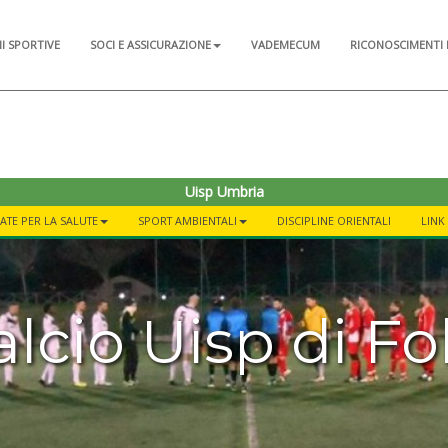
NI SPORTIVE
SOCI E ASSICURAZIONE
VADEMECUM
RICONOSCIMENTI 
Uisp Umbria
TE PER LA SALUTE
SPORT AMBIENTALI
DISCIPLINE ORIENTALI
LINK
alcio Uisp di Fo