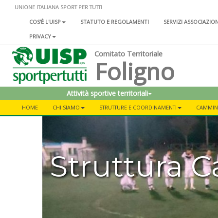
UNIONE ITALIANA SPORT PER TUTTI
COS'È L'UISP
STATUTO E REGOLAMENTI
SERVIZI ASSOCIAZIO
PRIVACY
Comitato Territoriale
Foligno
Attività sportive territoriali
HOME
CHI SIAMO
STRUTTURE E COORDINAMENTI
CAMMINA
Struttura C