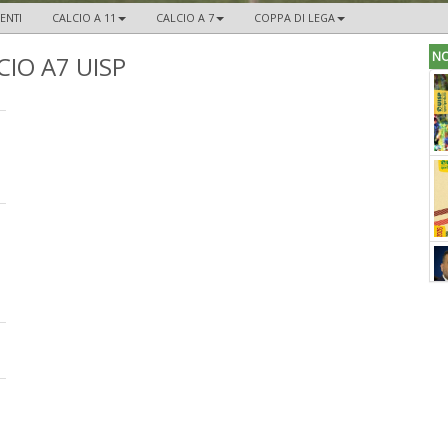
ENTI
CALCIO A 11
CALCIO A 7
COPPA DI LEGA
NO
IO A7 UISP