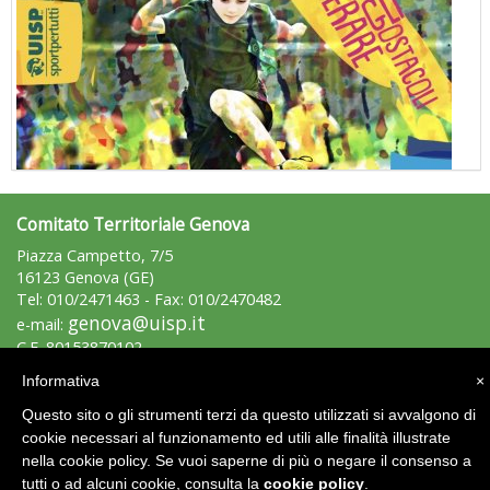
Comitato Territoriale Genova
"Superare gli ostacoli": la relazione di Tiziano Pesce al CN Uisp
Piazza Campetto, 7/5
16123 Genova (GE)
Tel: 010/2471463 - Fax: 010/2470482
genova@uisp.it
e-mail:
C.F. 80153870102
P.IVA 03029350109
Informativa
×
Questo sito o gli strumenti terzi da questo utilizzati si avvalgono di
Area Riservata 2.0
cookie necessari al funzionamento ed utili alle finalità illustrate
nella cookie policy. Se vuoi saperne di più o negare il consenso a
tutti o ad alcuni cookie, consulta la
cookie policy
.