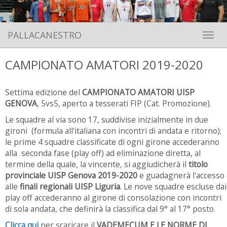
PALLACANESTRO
Toggle 
CAMPIONATO AMATORI 2019-2020
Settima edizione del
CAMPIONATO AMATORI UISP
GENOVA
, 5vs5, aperto a tesserati FIP (Cat. Promozione).
Le squadre al via sono 17, suddivise inizialmente in due
gironi (formula all'italiana con incontri di andata e ritorno);
le prime 4 squadre classificate di ogni girone accederanno
alla seconda fase (play off) ad eliminazione diretta, al
termine della quale, la vincente, si aggiudicherà il
titolo
provinciale UISP Genova 2019-2020
e guadagnerà l'accesso
alle
finali regionali UISP Liguria
. Le nove squadre escluse dai
play off accederanno al girone di consolazione con incontri
di sola andata, che definirà la classifica dal 9° al 17° posto.
Clicca qui
per scaricare il
VADEMECUM E LE NORME DI