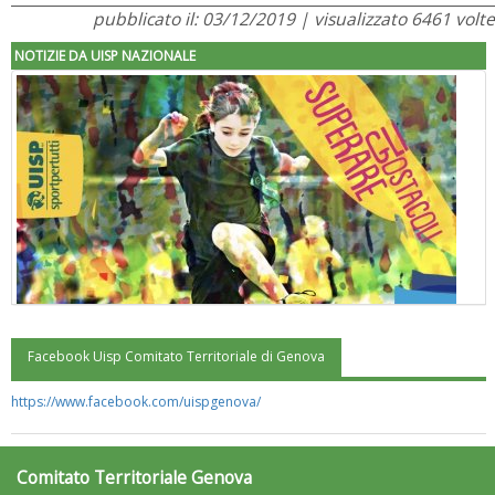
pubblicato il: 03/12/2019 | visualizzato 6461 volte
NOTIZIE DA UISP NAZIONALE
Facebook Uisp Comitato Territoriale di Genova
"Superare gli ostacoli": la relazione di Tiziano Pesce al CN Uisp
https://www.facebook.com/uispgenova/
Comitato Territoriale Genova