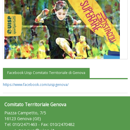
Facebook Uisp Comitato Territoriale di Genova
"Superare gli ostacoli": la relazione di Tiziano Pesce al CN Uisp
https://www.facebook.com/uispgenova/
Comitato Territoriale Genova
Piazza Campetto, 7/5
16123 Genova (GE)
Tel: 010/2471463 - Fax: 010/2470482