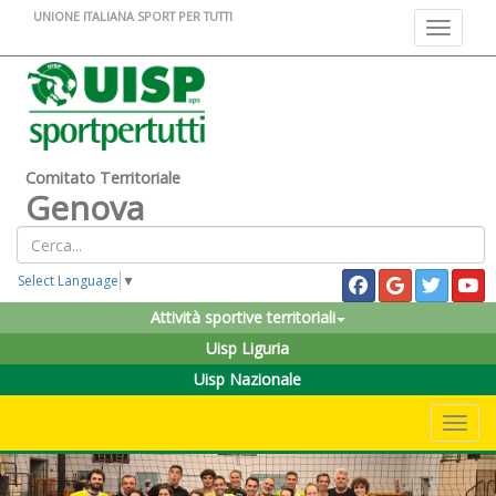
UNIONE ITALIANA SPORT PER TUTTI
Toggle na
Comitato Territoriale
Genova
Select Language
▼
Attività sportive territoriali
Uisp Liguria
Uisp Nazionale
Toggle 