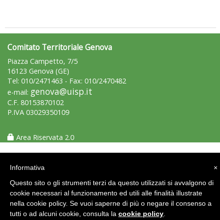
Luglio 2026: "Pensando con i piedi, si possono fare le
rivoluzioni"
Comitato Territoriale Genova
Piazza Campetto, 7/5
16123 Genova (GE)
Tel: 010/2471463 - Fax: 010/2470482
genova@uisp.it
e-mail:
C.F. 80153870102
P.IVA 03029350109
Area Riservata 2.0
Informativa
×
Tiziano Pesce a Radio InBlu2000 traccia il bilancio della stagione
Questo sito o gli strumenti terzi da questo utilizzati si avvalgono di
cookie necessari al funzionamento ed utili alle finalità illustrate
nella cookie policy. Se vuoi saperne di più o negare il consenso a
tutti o ad alcuni cookie, consulta la
cookie policy
.