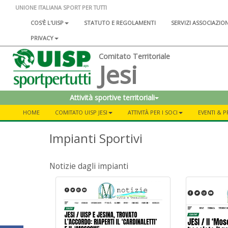
UNIONE ITALIANA SPORT PER TUTTI
COS'È L'UISP
STATUTO E REGOLAMENTI
SERVIZI ASSOCIAZIO
PRIVACY
Comitato Territoriale
Jesi
Attività sportive territoriali
HOME
COMITATO UISP JESI
ATTIVITÀ PER I SOCI
EVENTI & P
Impianti Sportivi
Notizie dagli impianti