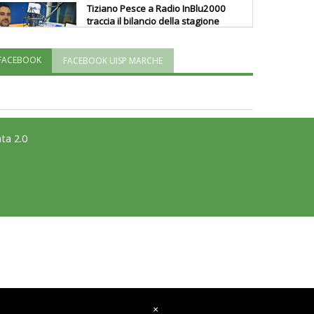
Tiziano Pesce a Radio InBlu2000
traccia il bilancio della stagione
FACEBOOK
FACEBOOK UISP MARCHE
Ddl Lobby, Uisp: “Il Parlamento
valorizzi le nostre specificità"
La formazione Uisp rallenta ma
ta 2.0
prosegue anche in estate
Tiziano Pesce nel Cda di
Fondazione Terzjus: prima riunione
a Roma
×