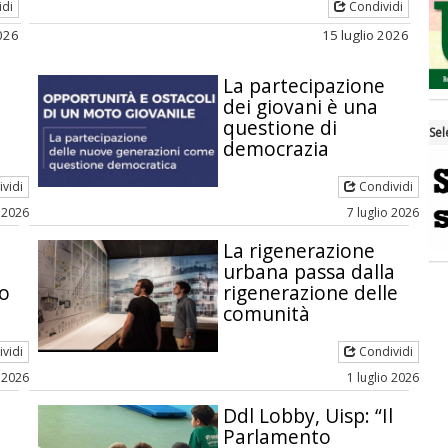
idi
Condividi
2026
15 luglio 2026
La partecipazione
dei giovani è una
questione di
Sel
democrazia
vidi
Condividi
o 2026
7 luglio 2026
La rigenerazione
urbana passa dalla
no
rigenerazione delle
comunità
vidi
Condividi
o 2026
1 luglio 2026
Ddl Lobby, Uisp: “Il
Parlamento