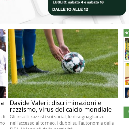
NO
la
Davide Valeri: discriminazioni e
razzismo, virus del calcio mondiale
 di
Gli insulti razzisti sui social, le disuguaglianze
ino
nell'accesso al torneo, i dubbi sull'autonomia della