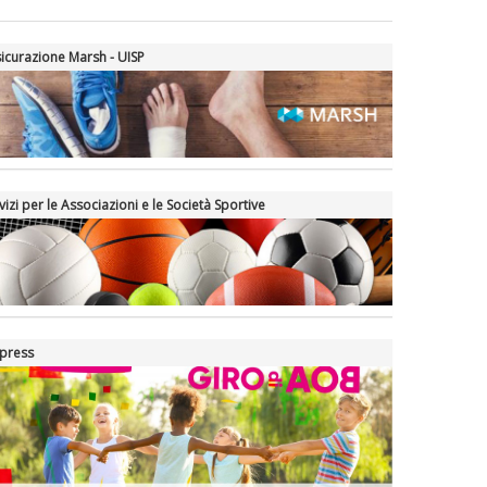
La formazione Uisp rallenta ma
icurazione Marsh - UISP
prosegue anche in estate
Tiziano Pesce nel Cda di
Fondazione Terzjus: prima riunione
a Roma
vizi per le Associazioni e le Società Sportive
press