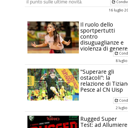
il punto sulle ultime novità.
Condiv
16 luglio 
Il ruolo dello
sportpertutti
contro
disuguaglianze e
violenza di genere
Condi
8 lugli
"Superare gli
ostacoli": la
relazione di Tizia
Pesce al CN Uisp
Condi
2 lugli
Rugged Super
Test: ad Allumiere