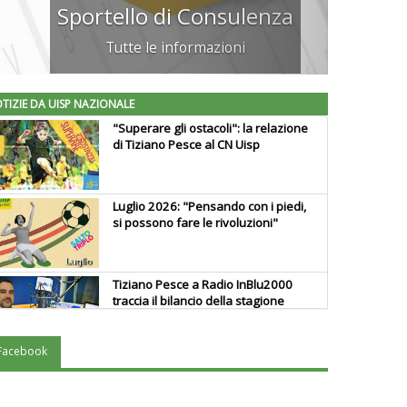
Stagione sportiva 2025-26
Ecco il Vademecum Uisp
TIZIE DA UISP NAZIONALE
"Superare gli ostacoli": la relazione
di Tiziano Pesce al CN Uisp
Luglio 2026: "Pensando con i piedi,
si possono fare le rivoluzioni"
Tiziano Pesce a Radio InBlu2000
traccia il bilancio della stagione
Facebook
Ddl Lobby, Uisp: “Il Parlamento
valorizzi le nostre specificità"