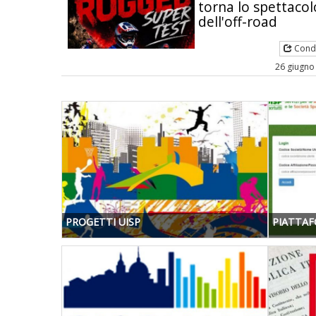
torna lo spettacol
dell'off-road
Condi
26 giugno
PROGETTI UISP
PIATTAF