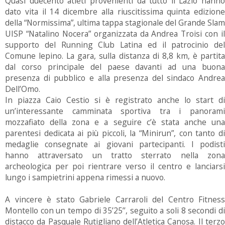
Quasi duecento atleti provenienti da tutto il Lazio hanno
dato vita il 14 dicembre alla riuscitissima quinta edizione
della “Normissima”, ultima tappa stagionale del Grande Slam
UISP “Natalino Nocera” organizzata da Andrea Troisi con il
supporto del Running Club Latina ed il patrocinio del
Comune lepino. La gara, sulla distanza di 8,8 km, è partita
dal corso principale del paese davanti ad una buona
presenza di pubblico e alla presenza del sindaco Andrea
Dell’Omo.
In piazza Caio Cestio si è registrato anche lo start di
un’interessante camminata sportiva tra i panorami
mozzafiato della zona e a seguire c’è stata anche una
parentesi dedicata ai più piccoli, la “Minirun”, con tanto di
medaglie consegnate ai giovani partecipanti. I podisti
hanno attraversato un tratto sterrato nella zona
archeologica per poi rientrare verso il centro e lanciarsi
lungo i sampietrini appena rimessi a nuovo.
A vincere è stato Gabriele Carraroli del Centro Fitness
Montello con un tempo di 35’25’’, seguito a soli 8 secondi di
distacco da Pasquale Rutigliano dell’Atletica Canosa. Il terzo