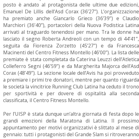
posto è andato al protagonista delle ultime due edizioni,
Emanuel De Lillis dell’Asd Corax (36’27’’). L’organizzazione
ha premiato anche Giancarlo Grieco (36’39’’) e Claudio
Marchiori (36’40’’), portacolori della Nuova Podistica Latina
arrivati al traguardo tenendosi per mano. Tra le donne ha
lasciato il segno Roberta Andreoli con un tempo di 44’41’’,
seguita da Fiorenza Zorzetto (45’27’’) e da Francesca
Macinenti del Centro Fitness Montello (46’00’’). La lista delle
premiate è stata completata da Caterina Leuzzi dell’Atletica
Colleferro Segni (46’59’’) e da Margherita Majorca dell’Asd
Corax (48’49’’). La sezione locale dell’Avis ha poi provveduto
a premiare i primi tre donatori, mentre per quanto riguarda
le società la vincitrice Running Club Latina ha ceduto il trono
per sportività e per dovere di ospitalità alla seconda
classificata, il Centro Fitness Montello.
Per l’UISP è stata dunque un’altra giornata di festa dopo le
grandi emozioni della Maratona di Latina. Il prossimo
appuntamento per motivi organizzativi è slittato al mese di
gennaio: tutti i protagonisti del Grande Slam si ritroveranno