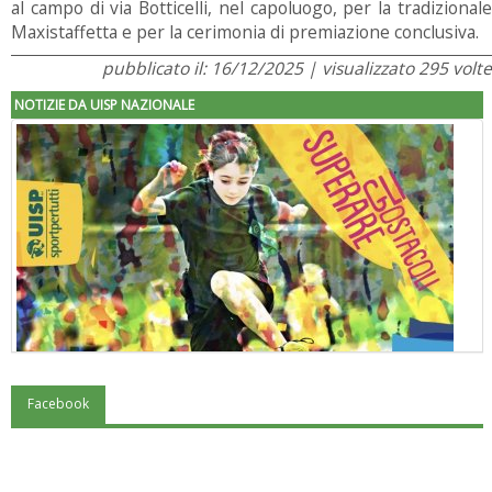
al campo di via Botticelli, nel capoluogo, per la tradizionale
Maxistaffetta e per la cerimonia di premiazione conclusiva.
pubblicato il: 16/12/2025 | visualizzato 295 volte
NOTIZIE DA UISP NAZIONALE
Facebook
"Superare gli ostacoli": la relazione di Tiziano Pesce al CN Uisp