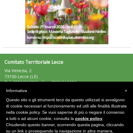
Comitato Territoriale Lecce
Via Venezia, 2
73100 Lecce (LE)
Tel: 0832/318583 - Fax: 0832/312296
lecce@uisp.it
e-mail:
Informativa
×
C.F.: 93019320758
Questo sito o gli strumenti terzi da questo utilizzati si avvalgono
P.Iva: 02592760751
di cookie necessari al funzionamento ed utili alle finalità illustrate
nella cookie policy. Se vuoi saperne di più o negare il consenso
Area Riservata 2.0
a tutti o ad alcuni cookie, consulta la
cookie policy
.
Chiudendo questo banner, scorrendo questa pagina, cliccando
su un link o proseguendo la navigazione in altra maniera,