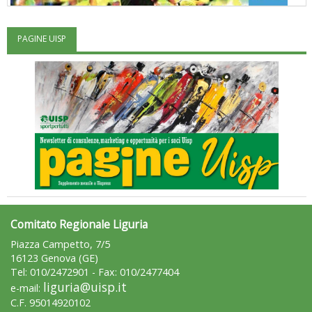
PAGINE UISP
"Superare gli ostacoli": la relazione di Tiziano Pesce al CN Uisp
Comitato Regionale Liguria
Luglio 2026: "Pensando con i piedi, si possono fare le
Piazza Campetto, 7/5
rivoluzioni"
16123 Genova (GE)
Tel: 010/2472901 - Fax: 010/2477404
liguria@uisp.it
e-mail:
C.F. 95014920102