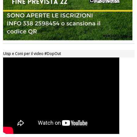
Tiziano Pesce a Radio InBlu2000 traccia il bilancio della stagione
Uisp e Coni per il video #DopOut
Ddl Lobby, Uisp: “Il Parlamento valorizzi le nostre specificità"