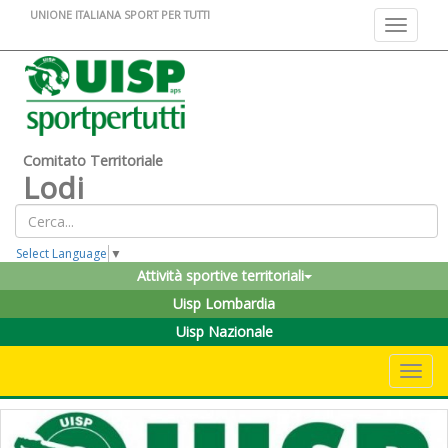
UNIONE ITALIANA SPORT PER TUTTI
Toggle na
Comitato Territoriale
Lodi
Select Language
▼
Attività sportive territoriali
Uisp Lombardia
Uisp Nazionale
Toggle 