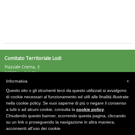
Comitato Territoriale Lodi
Piazzale Crema, 3
26900 Lodi (LO)
Tiziano Pesce nel Cda di Fondazione Terzjus: prima riunione a
Tel: 0371/944162 - Fax: 0371/944162
Roma
Informativa
×
lodi@uisp.it
e-mail:
Questo sito o gli strumenti terzi da questo utilizzati si avvalgono
C.F.: 92527900150
di cookie necessari al funzionamento ed utili alle finalità illustrate
nella cookie policy. Se vuoi saperne di più o negare il consenso
Area Riservata 2.0
a tutti o ad alcuni cookie, consulta la
cookie policy
.
Chiudendo questo banner, scorrendo questa pagina, cliccando
su un link o proseguendo la navigazione in altra maniera,
acconsenti all’uso dei cookie.