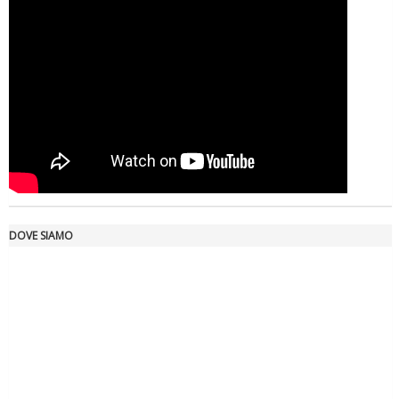
Ddl Lobby, Uisp: “Il Parlamento valorizzi le nostre specificità"
DOVE SIAMO
La formazione Uisp rallenta ma prosegue anche in estate