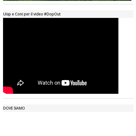
Uisp e Coni per il video #DopOut
Ddl Lobby, Uisp: “Il Parlamento valorizzi le nostre specificità"
DOVE SIAMO