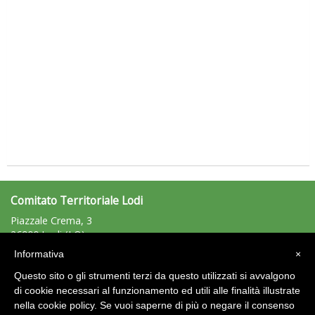
La formazione Uisp rallenta ma prosegue anche in estate
Comitato Territoriale Lodi
Piazzale Crema, 3
26900 Lodi (LO)
Tiziano Pesce nel Cda di Fondazione Terzjus: prima riunione a
Tel: 0371/944162 - Fax: 0371/944162
Roma
Informativa
×
lodi@uisp.it
e-mail:
Questo sito o gli strumenti terzi da questo utilizzati si avvalgono
C.F.: 92527900150
di cookie necessari al funzionamento ed utili alle finalità illustrate
nella cookie policy. Se vuoi saperne di più o negare il consenso