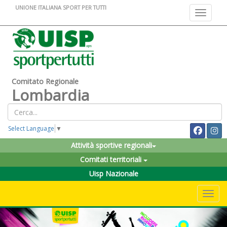
UNIONE ITALIANA SPORT PER TUTTI
Toggle na
Comitato Regionale
Lombardia
Select Language
▼
Attività sportive regionali
Comitati territoriali
Uisp Nazionale
Toggle 
Previous
Nex