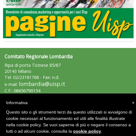
Ddl Lobby, Uisp: “Il Parlamento valorizzi le nostre specificità"
Comitato Regionale Lombardia
Ripa di porta Ticinese 85/87
20143 Milano
Tel: 02/23181768 - Fax: n.d.
lombardia@uisp.it
e-mail:
C.F.: 08656790154
La formazione Uisp rallenta ma prosegue anche in estate
Informativa
×
Area Riservata 2.0
Questo sito o gli strumenti terzi da questo utilizzati si avvalgono di
cookie necessari al funzionamento ed utili alle finalità illustrate
nella cookie policy. Se vuoi saperne di più o negare il consenso a
tutti o ad alcuni cookie, consulta la
cookie policy
.