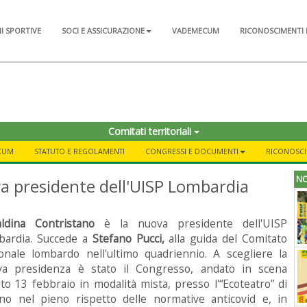
NI SPORTIVE
SOCI E ASSICURAZIONE
VADEMECUM
RICONOSCIMENTI 
Comitati territoriali
CUM
STATUTO E REGOLAMENTI
CONGRESSI E DOCUMENTI
RICONOSCI
NO
va presidente dell'UISP Lombardia
aldina Contristano
è la nuova presidente dell'UISP
bardia. Succede a
Stefano Pucci,
alla guida del Comitato
onale lombardo nell'ultimo quadriennio. A scegliere la
va presidenza è stato il Congresso, andato in scena
to 13 febbraio in modalità mista, presso l'“Ecoteatro” di
no nel pieno rispetto delle normative anticovid e, in