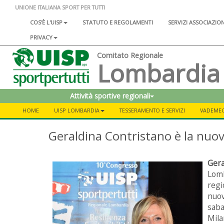
UNIONE ITALIANA SPORT PER TUTTI
COS'È L'UISP
STATUTO E REGOLAMENTI
SERVIZI ASSOCIAZIO
PRIVACY
Comitato Regionale
Lombardia
Attività sportive regionali
HOME
UISP LOMBARDIA
TESSERAMENTO E SERVIZI
VADEME
Geraldina Contristano è la nuo
Ger
Lom
regi
nuo
saba
Mila