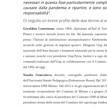
necessari in questa fase particolarmente comple
causate dalla pandemia e ripartire, e sono sic
responsabilità”.
Di seguito un breve profilo delle due donne al 
Geraldina Contristano,
classe 1964, diplomata all'Isef di Tori
Pilates e tecnico metodo bones for life. Ha maturato esperienze
presso l’Istituto di riabilitazione neuropsichiatrico Fatebene
incarichi nelle gestioni di impianti sportivi. Dirigente Uisp 
nazionale dell'Area Anziani e formatore nazionale per la stessa Ar
e anziani, nonché vice presidente Uisp Pavia. Inoltre è a capo dei
comunali) realizzati dall'Uisp in collaborazione con il Comune 
dal 1992 ad oggi.
Natalia Generalova,
docente, coreografo, professore d'arte
dell'Università Statale Pedagogica (Federazione Russa). Dal 201
settore danza UISP Milano. Dal 2012 è tra gli organizzatori del
nominata vicepresidente del Comitato di Milano e a giugno 2
riconfermata alla carica di presidente del Comitato UISP di Mila
presidente donna della storia del Comitato del capoluogo lomba