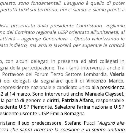
uesto, sono fondamentali. L'augurio è quello di poter
tpertutti UISP sul territorio: noi ci siamo, e siamo pronti a
ista presentata dalla presidente Contristano, vogliamo
 del Comitato regionale UISP orientato all’unitarietà, al
 attività – aggiunge Generalova -. Questo valorizzando le
to indietro, ma anzi si lavorerà per superare le criticità
, con alcuni delegati in presenza ed altri collegati in
na della partecipazione. Tra i tanti intervenuti anche il
a Portavoce del Forum Terzo Settore Lombardia,
Valeria
li dei delegati da segnalare quelli di
Vincenzo Manco,
icepresidente nazionale e candidato unico
alla presidenza
12 al 14 marzo. Sono intervenuti anche
Manuela Claysset,
 la parità di
genere e diritti,
Patrizia Alfano,
responsabile
esidente UISP Piemonte,
Salvatore Farina
nazionale UISP
residente uscente UISP Emilia Romagna.
ristano il suo predecessore, Stefano Pucci: “
Auguro alla
za che saprà ricercare la coesione e lo spirito unitario