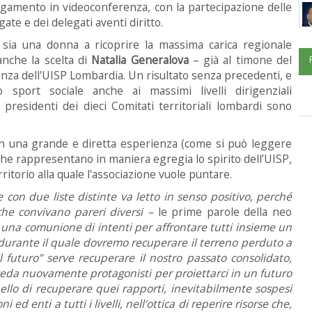
egamento in videoconferenza, con la partecipazione delle
gate e dei delegati aventi diritto.
sia una donna a ricoprire la massima carica regionale
anche la scelta di
Natalia Generalova
– già al timone del
denza dell'UISP Lombardia. Un risultato senza precedenti, e
 sport sociale anche ai massimi livelli dirigenziali
 presidenti dei dieci Comitati territoriali lombardi sono
on una grande e diretta esperienza (come si può leggere
che rappresentano in maniera egregia lo spirito dell’UISP,
ritorio alla quale l'associazione vuole puntare.
le con due liste distinte va letto in senso positivo, perché
 che convivano pareri diversi –
le prime parole della neo
e una comunione di intenti per affrontare tutti insieme un
 durante il quale dovremo recuperare il terreno perduto a
 futuro” serve recuperare il nostro passato consolidato,
 veda nuovamente protagonisti per proiettarci in un futuro
quello di recuperare quei rapporti, inevitabilmente sospesi
 ed enti a tutti i livelli, nell'ottica di reperire risorse che,