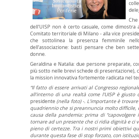
coll
dele
Che 
dell'UISP non è certo casuale, come dimostra 
Comitato territoriale di Milano - alla vice presi
che sottolinea la presenza femminile nello
dell'associazione: basti pensare che ben sette
donne.
Geraldina e Natalia: due persone preparate, c
più sotto nelle brevi schede di presentazione), 
la mission innovativa fortemente radicata nel ter
“Il fatto di essere arrivati al Congresso regiona
all'interno di una realtà come l'UISP è giusto
presidente
(nella foto) -. L'importante è trovar
quadriennio che si preannuncia molto difficile,
causa della pandemia: prima di “capovolgere il
tornare ad un presente che ci ridia dignità e ci
pieno di certezze. Tra i nostri primi obiettivi 
durante questa fase di stop forzato, con istituzioni