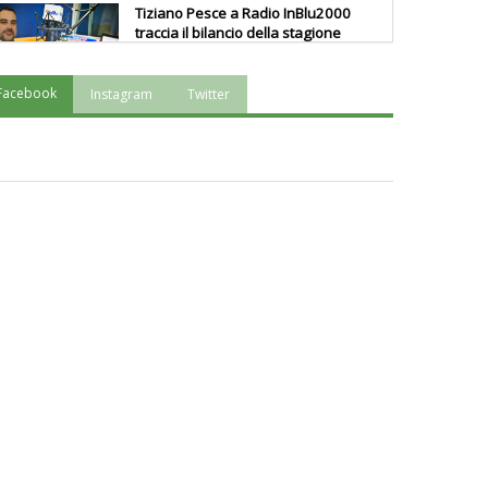
Tiziano Pesce a Radio InBlu2000
traccia il bilancio della stagione
Facebook
Instagram
Twitter
Ddl Lobby, Uisp: “Il Parlamento
valorizzi le nostre specificità"
La formazione Uisp rallenta ma
prosegue anche in estate
Tiziano Pesce nel Cda di
Fondazione Terzjus: prima riunione
a Roma