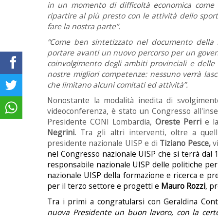
in un momento di difficoltà economica come q
ripartire al più presto con le attività dello spor
fare la nostra parte”.
“Come ben sintetizzato nel documento della l
portare avanti un nuovo percorso per un governo
coinvolgimento degli ambiti provinciali e delle
nostre migliori competenze: nessuno verrà lascia
che limitano alcuni comitati ed attività”.
Nonostante la modalità inedita di svolgimento
videoconferenza, è stato un Congresso all'inseg
Presidente CONI Lombardia,
Oreste Perri
e l
Negrini.
Tra gli altri interventi, oltre a quel
presidente nazionale UISP e di
Tiziano Pesce,
v
nel Congresso nazionale UISP che si terrà dal 
responsabile
nazionale UISP delle
politiche
per
nazionale UISP della formazione e ricerca e
pr
per il terzo settore e progetti
e
Mauro Rozzi
, p
Tra i primi a congratularsi con Geraldina Cont
nuova Presidente un buon lavoro, con la certez