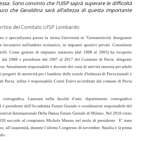
ssa. Sono convinto che l’UISP saprà superare le difficoltà
uro che Geraldina sarà all’altezza di questa importante
vertice del Comitato UISP Lombardo:
no e specializzata presso la stessa Università in "Geromotricità. Insegnante
 lavorative nell'ambito scolastico, in impianti sportivi privati. Consulente
fratelli. Come gestore di impianto natatorio (dal 1998 al 2005) ha ricoperto
fin dal 1988 e presidente dal 1997 al 2017 del Comitato di Pavia: dirigente
ea. Attualmente responsabile e docente dei corsi di attività motoria per adulti
 progetti di motricità per i bambini delle scuole d'infanzia di Pavia (statali e
di Pavia: infine è responsabile Centri Estivi accreditati dal comune di Pavia
 coreografica. Laureata nella facoltà d’arte, dipartimento coreografico
1 è presidente dell'Accademia Futuro Geniale e coordinatore responsabile del
 Festival Internazionale Della Danza Futuro Geniale di Milano. Nel 2016 viene
020 succede al compianto Michele Manno nel ruolo di presidente. E’ stata
no, all’unanimità, durante l’ultimo Congresso di novembre. Natalia è la prima
rdo.