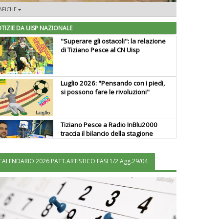
AFICHE
TIZIE DA UISP NAZIONALE
"Superare gli ostacoli": la relazione
di Tiziano Pesce al CN Uisp
Luglio 2026: "Pensando con i piedi,
si possono fare le rivoluzioni"
Tiziano Pesce a Radio InBlu2000
traccia il bilancio della stagione
CALENDARIO 2026 PATT.ARTISTICO FASI 1/2 Agg.29/04
Ddl Lobby, Uisp: “Il Parlamento
valorizzi le nostre specificità"
La formazione Uisp rallenta ma
prosegue anche in estate