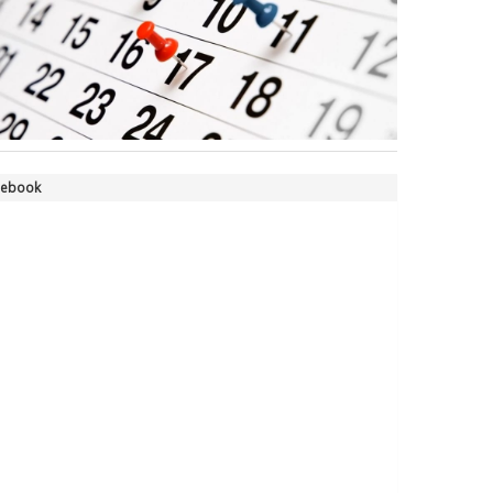
Tiziano Pesce nel Cda di
Fondazione Terzjus: prima riunione
a Roma
cebook