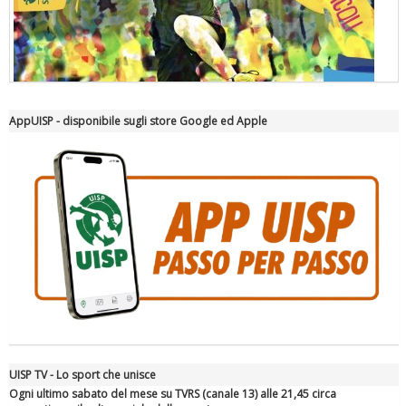
AppUISP - disponibile sugli store Google ed Apple
"Superare gli ostacoli": la relazione di Tiziano Pesce al CN Uisp
UISP TV - Lo sport che unisce
Luglio 2026: "Pensando con i piedi, si possono fare le
rivoluzioni"
Ogni ultimo sabato del mese su TVRS (canale 13) alle 21,45 circa