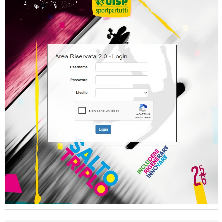
Ddl Lobby, Uisp: “Il Parlamento valorizzi le nostre specificità"
La formazione Uisp rallenta ma prosegue anche in estate