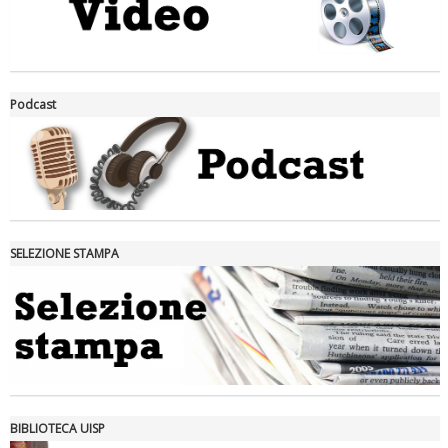
La formazione Uisp rallenta ma prosegue anche in estate
Podcast
SELEZIONE STAMPA
Tiziano Pesce nel Cda di Fondazione Terzjus: prima riunione a
Roma
BIBLIOTECA UISP