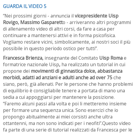
GUARDA IL VIDEO 5
“Nei prossimi giorni - annuncia il
vicepresidente Uisp
Rovigo, Massimo Gasparett
o - arriveranno altri programmi
di allenamento video di altri corsi, da fare a casa per
continuare a mantenersi attivi e in forma psicofisica.
Vogliamo restare vicini, simbolicamente, ai nostri soci il più
possibile in questo periodo ostico per tutti”.
Francesca Brienza,
insegnante del Comitato
Uisp Roma
e
formatrice nazionale Uisp
,
ha realizzato un tutorial in cui
propone dei
movimenti di ginnastica dolce, abbastanza
morbidi, adatti ad anziani e adulti anche ad over 75
che
siano, però, già allenati. Per le persone che hanno problemi
di equilibrio è consigliabile tenere a portata di mano una
sedia a cui appoggiarsi per mantenere la posizione.
“Faremo alcuni passi alla volta e poi li metteremo insieme
per formare una sequenza unica. Sono esercizi che io
propongo abitualmente ai miei corsisti anche ultra
ottantenni, ma non sono indicati per i neofiti”.Questo video
fa parte di una serie di tutorial realizzati da Francesca per le