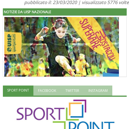
pubblicato il: 23/03/2020 | visualizzato 5776 volte
NOTIZIE DA UISP NAZIONALE
SPORT POINT
FACEBOOK
TWITTER
INSTAGRAM
"Superare gli ostacoli": la relazione di Tiziano Pesce al CN Uisp