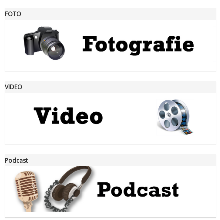
FOTO
Ddl Lobby, Uisp: “Il Parlamento valorizzi le nostre specificità"
VIDEO
La formazione Uisp rallenta ma prosegue anche in estate
Podcast