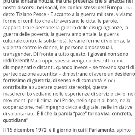
più una lontana notizia, ma una presenza che si affaccia nei
nostri discorsi, nei social, nei confini stessi dell’Europa
- ha
detto Tiziano Pesce - E accanto alla guerra militare, viviamo
forme di conflitto che attraversano le città, le parole, i
rapporti tra le persone: la guerra delle disuguaglianze, la
guerra delle povertà, la guerra ambientale, la guerra
culturale contro la solidarietà, le varie forme di violenza, la
violenza contro le donne, le persone omosessuali,
transgender. Di fronte a tutto questo,
i giovani non sono
indifferenti
! Ma troppo spesso vengono descritti come
disimpegnati o distanti, quando invece – se trovano spazi di
partecipazione autentica – dimostrano di avere
un desiderio
fortissimo di giustizia, di senso e di comunità
. A noi
contribuite a superare questi stereotipi, queste
maschere! Lo vediamo nelle esperienze di servizio civile, nei
movimenti per il clima, nei Pride, nello sport di base, nella
cooperazione, nell’impegno civico e digitale, nelle iniziative
di volontariato.
È lì che la parola “pace” torna viva, concreta,
quotidiana
".
Il
15 dicembre 1972
, è il
giorno in cui il Parlamento
, spinto