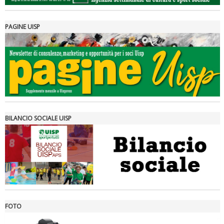
PAGINE UISP
Tiziano Pesce a Radio InBlu2000 traccia il bilancio della stagione
BILANCIO SOCIALE UISP
FOTO
Ddl Lobby, Uisp: “Il Parlamento valorizzi le nostre specificità"