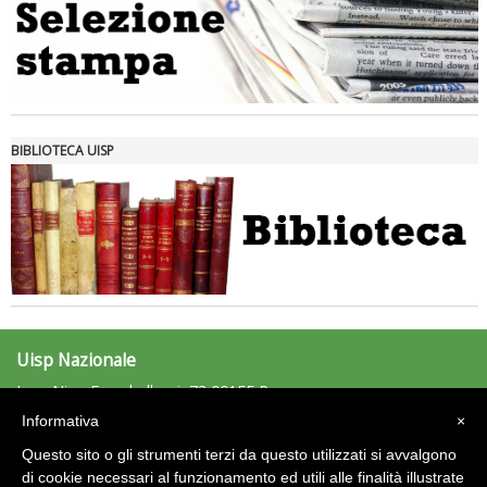
Tiziano Pesce nel Cda di Fondazione Terzjus: prima riunione a
Roma
BIBLIOTECA UISP
Uisp Nazionale
L.go Nino Franchellucci, 73 00155 Roma
Tel: 06.439841 - Fax: 06.43984320
Informativa
×
uisp@uisp.it
e-mail:
Questo sito o gli strumenti terzi da questo utilizzati si avvalgono
C.F.: 97029170582
di cookie necessari al funzionamento ed utili alle finalità illustrate