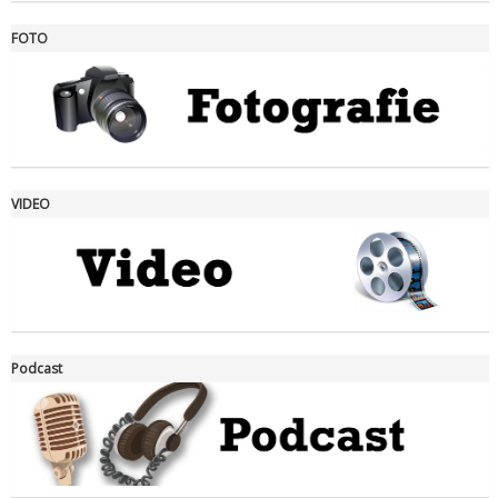
FOTO
Ddl Lobby, Uisp: “Il Parlamento valorizzi le nostre specificità"
VIDEO
La formazione Uisp rallenta ma prosegue anche in estate
Podcast