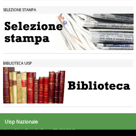
SELEZIONE STAMPA
Tiziano Pesce nel Cda di Fondazione Terzjus: prima riunione a
Roma
BIBLIOTECA UISP
Uisp Nazionale
L.go Nino Franchellucci, 73 00155 Roma