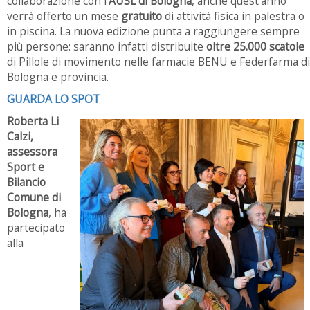
collaborazione con l’
AUSL di Bologna
, anche quest’anno
verrà offerto un mese
gratuito
di attività fisica in palestra o
in piscina. La nuova edizione punta a raggiungere sempre
più persone: saranno infatti distribuite
oltre 25.000 scatole
di Pillole di movimento nelle farmacie BENU e Federfarma di
Bologna e provincia.
GUARDA LO SPOT
Roberta Li
Calzi,
assessora
Sport e
Bilancio
Comune di
Bologna
, ha
partecipato
alla