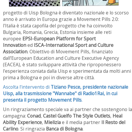
progetto di Uisp Bologna è diventato nazionale e lo scorso
anno è arrivato in Europa grazie a Movement Pills 2.0:
l'Italia è stata capofila del progetto che ha coinvolto
Bulgaria, Romania, Grecia, Estonia insieme alle reti
europee
EPSI-European Platform for Sport
Innovation
ed
ISCA-International Sport and Culture
Association
. Obiettivo di Movement Pills, finanziato
dall’European Education and Culture Executive Agency
(EACEA), è stato sviluppare attività che riproponessero
l'esperienza coniata dalla Uisp e sperimentata da molti anni
prima a Bologna e poi in diverse altre città.
Ascolta l'intervento di
Tiziano Pesce, presidente nazionale
Uisp, alla trasmissione "Wannabe" di Radio1Rai, in cui
presenta il progetto Movement Pills
.
Un ringraziamento speciale va ai partner che sostengono la
campagna:
Conad
,
Castel Guelfo The Style Outlets
,
Heal
Ability Experience
,
Mielizia
e il media partner
Il Resto del
Carlino
. Si ringrazia
Banca di Bologna
.