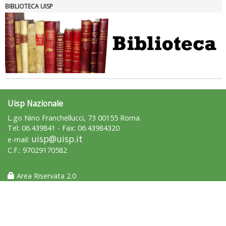
BIBLIOTECA UISP
Uisp Nazionale
L.go Nino Franchellucci, 73 00155 Roma
Tel: 06.439841 - Fax: 06.43984320
uisp@uisp.it
e-mail:
C.F.: 97029170582
Area Riservata 2.0