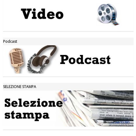
La formazione Uisp rallenta ma prosegue anche in estate
Podcast
SELEZIONE STAMPA
Tiziano Pesce nel Cda di Fondazione Terzjus: prima riunione a
Roma