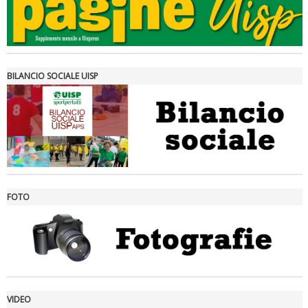
Tiziano Pesce a Radio InBlu2000 traccia il bilancio della stagione
BILANCIO SOCIALE UISP
FOTO
Ddl Lobby, Uisp: “Il Parlamento valorizzi le nostre specificità"
VIDEO