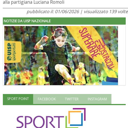
alla partigiana Luciana Romoli
pubblicato il: 01/06/2026 | visualizzato 139 volte
NOTIZIE DA UISP NAZIONALE
SPORT POINT
FACEBOOK
TWITTER
INSTAGRAM
"Superare gli ostacoli": la relazione di Tiziano Pesce al CN Uisp