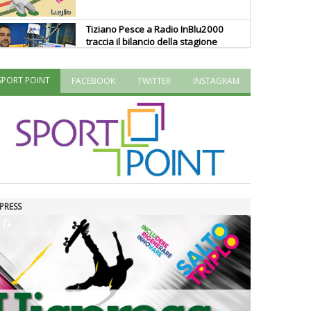
Tiziano Pesce a Radio InBlu2000
traccia il bilancio della stagione
SPORT POINT
FACEBOOK
TWITTER
INSTAGRAM
Ddl Lobby, Uisp: “Il Parlamento
valorizzi le nostre specificità"
La formazione Uisp rallenta ma
prosegue anche in estate
PRESS
Tiziano Pesce nel Cda di
Fondazione Terzjus: prima riunione
a Roma