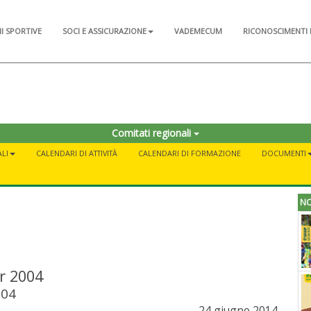
NI SPORTIVE
SOCI E ASSICURAZIONE
VADEMECUM
RICONOSCIMENTI 
Comitati regionali
LI
CALENDARI DI ATTIVITÀ
CALENDARI DI FORMAZIONE
DOCUMENTI
NO
r 2004
004
24 giugno 2014