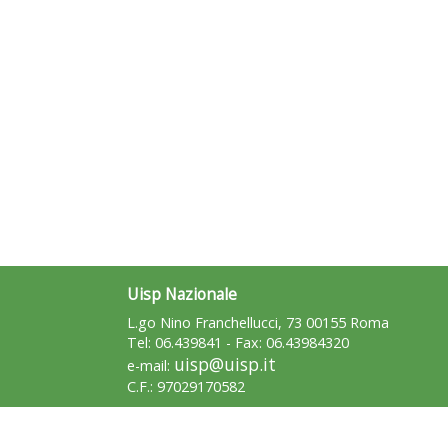
Uisp Nazionale
L.go Nino Franchellucci, 73 00155 Roma
Tel: 06.439841 - Fax: 06.43984320
uisp@uisp.it
e-mail:
C.F.: 97029170582