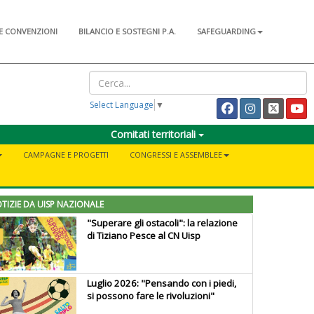
E CONVENZIONI
BILANCIO E SOSTEGNI P.A.
SAFEGUARDING
Select Language
▼
Comitati territoriali
CAMPAGNE E PROGETTI
CONGRESSI E ASSEMBLEE
TIZIE DA UISP NAZIONALE
"Superare gli ostacoli": la relazione
di Tiziano Pesce al CN Uisp
Luglio 2026: "Pensando con i piedi,
si possono fare le rivoluzioni"