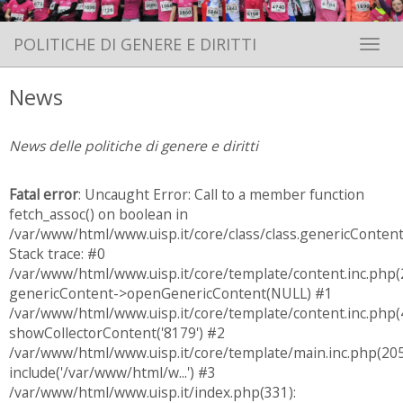
POLITICHE DI GENERE E DIRITTI
Toggle 
News
News delle politiche di genere e diritti
Fatal error
: Uncaught Error: Call to a member function
fetch_assoc() on boolean in
/var/www/html/www.uisp.it/core/class/class.genericConten
Stack trace: #0
/var/www/html/www.uisp.it/core/template/content.inc.php(
genericContent->openGenericContent(NULL) #1
/var/www/html/www.uisp.it/core/template/content.inc.php(4
showCollectorContent('8179') #2
/var/www/html/www.uisp.it/core/template/main.inc.php(205
include('/var/www/html/w...') #3
/var/www/html/www.uisp.it/index.php(331):