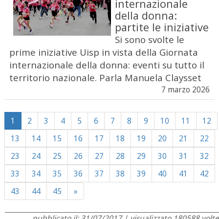
internazionale
della donna:
partite le iniziative
Si sono svolte le
prime iniziative Uisp in vista della Giornata
internazionale della donna: eventi su tutto il
territorio nazionale. Parla Manuela Claysset
7 marzo 2026
1
2
3
4
5
6
7
8
9
10
11
12
13
14
15
16
17
18
19
20
21
22
23
24
25
26
27
28
29
30
31
32
33
34
35
36
37
38
39
40
41
42
Next
43
44
45
»
pubblicato il: 31/07/2017 | visualizzato 180588 volte