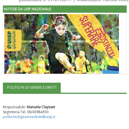
NOTIZIE DA UISP NAZIONALE
POLITICHE DI GENERE E DIRITTI
"Superare gli ostacoli": la relazione di Tiziano Pesce al CN Uisp
Responsabile:
Manuela Claysset
Segreteria Tel. 06/43984350
politichedigenereediritti@uisp.it