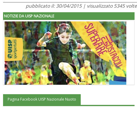
pubblicato il: 30/04/2015 | visualizzato 5345 volte
NOTIZIE DA UISP NAZIONALE
Pagina Facebook UISP Nazionale Nuoto
"Superare gli ostacoli": la relazione di Tiziano Pesce al CN Uisp