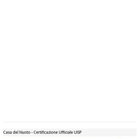
Luglio 2026: "Pensando con i piedi, si possono fare le
rivoluzioni"
Casa del Nuoto - Certificazione Ufficiale UISP
Tiziano Pesce a Radio InBlu2000 traccia il bilancio della stagione