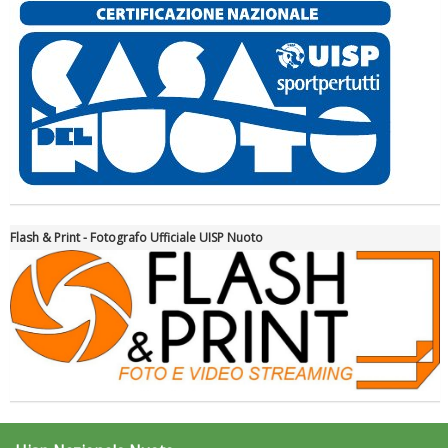
Flash & Print - Fotografo Ufficiale UISP Nuoto
Ddl Lobby, Uisp: “Il Parlamento valorizzi le nostre specificità"