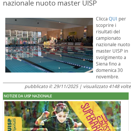
nazionale nuoto master UISP
Clicca
QUI
per
scoprire i
risultati del
campionato
nazionale nuoto
master UISP in
svolgimento a
Siena fino a
domenica 30
novembre.
pubblicato il: 29/11/2025 | visualizzato 4148 volte
NOTIZIE DA UISP NAZIONALE