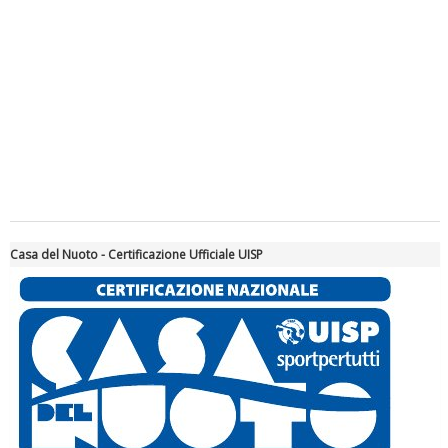
Casa del Nuoto - Certificazione Ufficiale UISP
Tiziano Pesce a Radio InBlu2000 traccia il bilancio della stagione