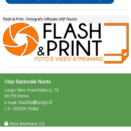
Flash & Print - Fotografo Ufficiale UISP Nuoto
Ddl Lobby, Uisp: “Il Parlamento valorizzi le nostre specificità"
Uisp Nazionale Nuoto
Largo Nino Franchellucci, 73
00155 Roma
nuoto@uisp.it
e-mail:
C.F.: 97029170582
La formazione Uisp rallenta ma prosegue anche in estate
Area Riservata 2.0