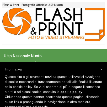
Flash & Print - Fotografo Ufficiale UISP Nuoto
Ddl Lobby, Uisp: “Il Parlamento valorizzi le nostre specificità"
Uisp Nazionale Nuoto
Largo Nino Franchellucci, 73
00155 Roma
Informativa
×
nuoto@uisp.it
e-mail:
Questo sito o gli strumenti terzi da questo utilizzati si avvalgono
C.F.: 97029170582
La formazione Uisp rallenta ma prosegue anche in estate
di cookie necessari al funzionamento ed utili alle finalità illustrate
nella cookie policy. Se vuoi saperne di più o negare il consenso
Area Riservata 2.0
a tutti o ad alcuni cookie, consulta la
cookie policy
.
Chiudendo questo banner, scorrendo questa pagina, cliccando
su un link o proseguendo la navigazione in altra maniera,
acconsenti all’uso dei cookie.