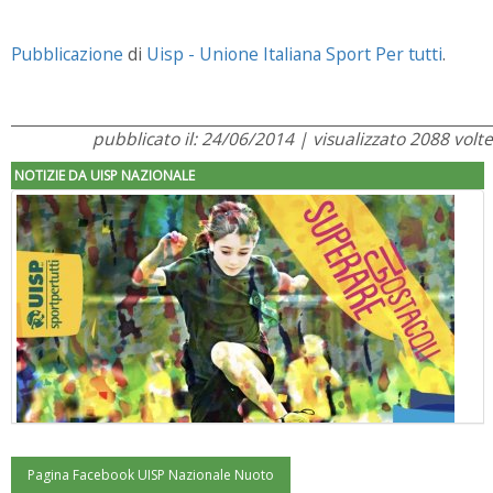
Pubblicazione
di
Uisp - Unione Italiana Sport Per tutti
.
pubblicato il: 24/06/2014 | visualizzato 2088 volte
NOTIZIE DA UISP NAZIONALE
Pagina Facebook UISP Nazionale Nuoto
"Superare gli ostacoli": la relazione di Tiziano Pesce al CN Uisp