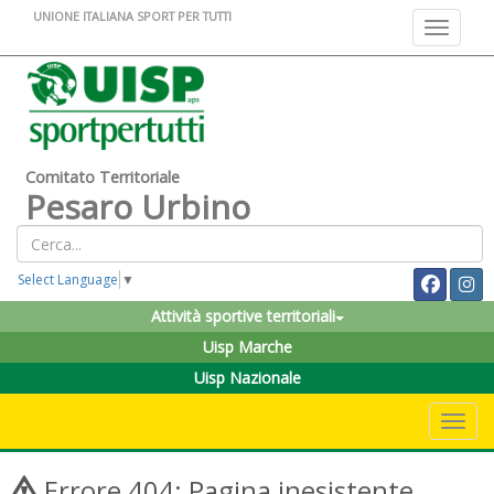
UNIONE ITALIANA SPORT PER TUTTI
Toggle na
Comitato Territoriale
Pesaro Urbino
Select Language
▼
Attività sportive territoriali
Uisp Marche
Uisp Nazionale
Toggle 
Errore 404: Pagina inesistente