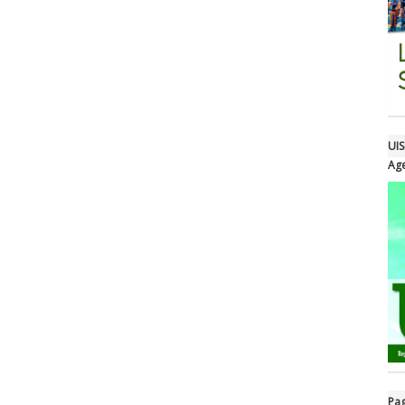
UIS
Age
Pag