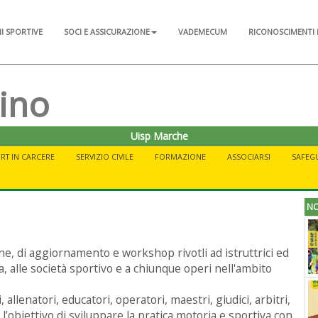
NI SPORTIVE
SOCI E ASSICURAZIONE
VADEMECUM
RICONOSCIMENTI 
ino
Uisp Marche
RT IN CARCERE
SERVIZIO CIVILE
FORMAZIONE
ASSOCIARSI
SAFEG
NO
e, di aggiornamento e workshop rivotli ad istruttrici ed
, alle società sportivo e a chiunque operi nell'ambito
, allenatori, educatori, operatori, maestri, giudici, arbitri,
obiettivo di sviluppare la pratica motoria e sportiva con