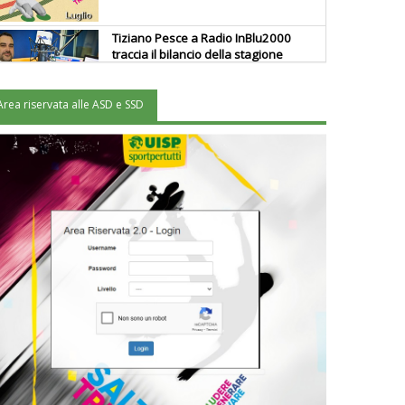
Tiziano Pesce a Radio InBlu2000
traccia il bilancio della stagione
Area riservata alle ASD e SSD
Ddl Lobby, Uisp: “Il Parlamento
valorizzi le nostre specificità"
La formazione Uisp rallenta ma
prosegue anche in estate
Tiziano Pesce nel Cda di
Fondazione Terzjus: prima riunione
a Roma