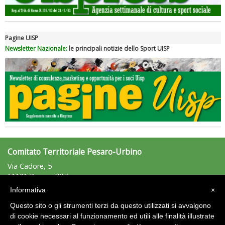
Pagine UISP
Newsletter Nazionale:
le principali notizie dello Sport UISP
Tiziano Pesce nel Cda di Fondazione Terzjus: prima riunione a
Roma
Comitato Territoriale Pesaro-Urbino
Via Cadore, 5
61121 Pesaro (PU)
Tel: 366/4467164 - Fax: n.d.
Informativa
×
pesarourbino@uisp.it
e-mail:
Questo sito o gli strumenti terzi da questo utilizzati si avvalgono
CF: 92004440415
di cookie necessari al funzionamento ed utili alle finalità illustrate