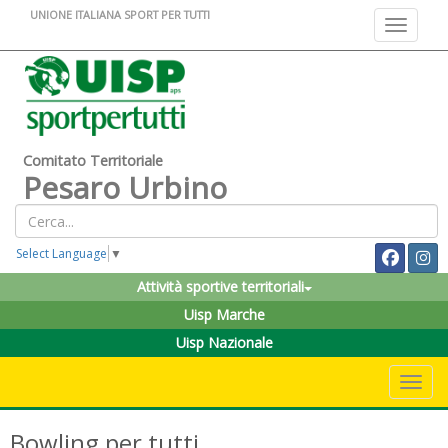
UNIONE ITALIANA SPORT PER TUTTI
Toggle na
Comitato Territoriale
Pesaro Urbino
Select Language
▼
Attività sportive territoriali
Uisp Marche
Uisp Nazionale
Toggle 
Bowling per tutti