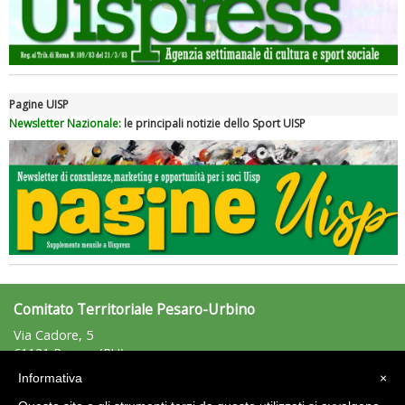
Pagine UISP
Newsletter Nazionale:
le principali notizie dello Sport UISP
Tiziano Pesce nel Cda di Fondazione Terzjus: prima riunione a
Roma
Comitato Territoriale Pesaro-Urbino
Via Cadore, 5
61121 Pesaro (PU)
Tel: 366/4467164 - Fax: n.d.
Informativa
×
pesarourbino@uisp.it
e-mail: