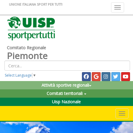
UNIONE ITALIANA SPORT PER TUTTI
Toggle na
Comitato Regionale
Piemonte
Select Language
▼
Attività sportive regionali
Comitati territoriali
Uisp Nazionale
Toggle 