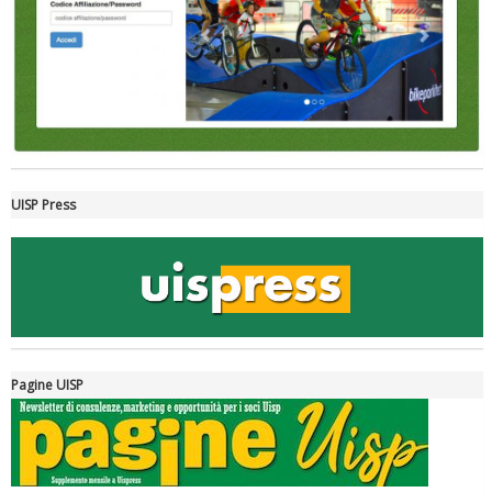
Ddl Lobby, Uisp: “Il Parlamento valorizzi le nostre specificità"
UISP Press
La formazione Uisp rallenta ma prosegue anche in estate
Pagine UISP