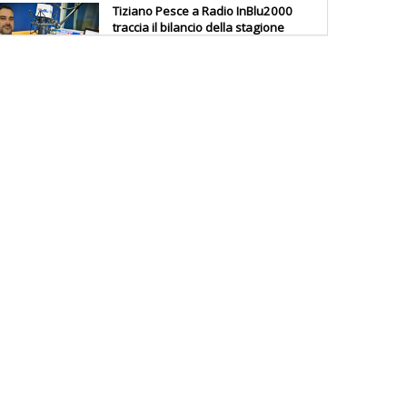
Tiziano Pesce a Radio InBlu2000
traccia il bilancio della stagione
Ddl Lobby, Uisp: “Il Parlamento
valorizzi le nostre specificità"
La formazione Uisp rallenta ma
prosegue anche in estate
Tiziano Pesce nel Cda di
Fondazione Terzjus: prima riunione
a Roma