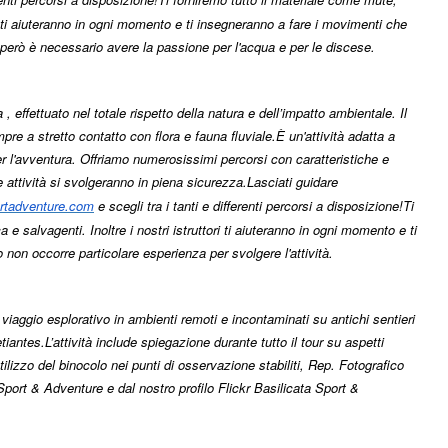
ori ti aiuteranno in ogni momento e ti insegneranno a fare i movimenti che
però è necessario avere la passione per l'acqua e per le discese.
ffettuato nel totale rispetto della natura e dell’impatto ambientale. Il
re a stretto contatto con flora e fauna fluviale.
È un'attività adatta a
er l'avventura. Offriamo numerosissimi percorsi con caratteristiche e
le attività si svolgeranno in piena sicurezza.
Lasciati guidare
ortadventure.com
e scegli tra i tanti e differenti percorsi a disposizione!
Ti
e salvagenti. Inoltre i nostri istruttori ti aiuteranno in ogni momento e ti
on occorre particolare esperienza per svolgere l'attività.
iaggio esplorativo in ambienti remoti e incontaminati su antichi sentieri
tiantes.
L’attività include spiegazione durante tutto il tour su aspetti
 utilizzo del binocolo nei punti di osservazione stabiliti, Rep. Fotografico
Sport & Adventure e dal nostro profilo Flickr Basilicata Sport &