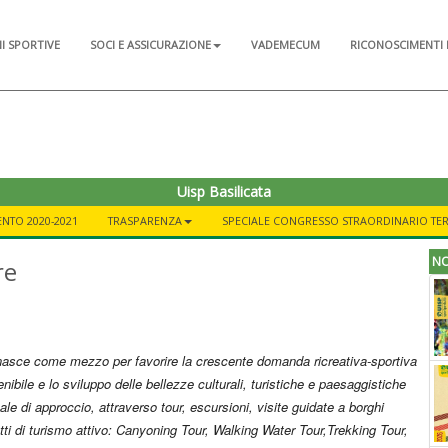
NI SPORTIVE
SOCI E ASSICURAZIONE
VADEMECUM
RICONOSCIMENTI 
Uisp Basilicata
NTO 2020-2021
TRASPARENZA
SPECIALE CONGRESSO STRAORDINARIO TER
NO
re
 nasce come mezzo per favorire la crescente
domanda ricreativa-sportiva
nibile e lo sviluppo delle bellezze culturali, turistiche e paesaggistiche
e di approccio, attraverso tour, escursioni, visite guidate a borghi
hetti di turismo attivo: Canyoning Tour, Walking Water Tour,Trekking Tour,