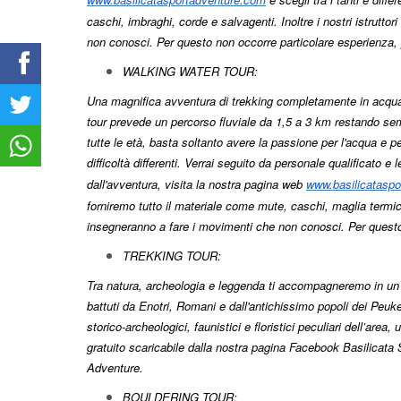
caschi, imbraghi, corde e salvagenti. Inoltre i nostri istrutt
non conosci. Per questo non occorre particolare esperienza, 
WALKING WATER TOUR:
Una magnifica avventura di trekking completamente in acqua , e
tour prevede un percorso fluviale da 1,5 a 3 km restando semp
tutte le età, basta soltanto avere la passione per l'acqua e p
difficoltà differenti. Verrai seguito da personale qualificato e 
dall'avventura, visita la nostra pagina web
www.basilicatasp
forniremo tutto il materiale come mute, caschi, maglia termica 
insegneranno a fare i movimenti che non conosci. Per questo n
TREKKING TOUR:
Tra natura, archeologia e leggenda ti accompagneremo in un v
battuti da Enotri, Romani e dall'antichissimo popoli dei Peuke
storico-archeologici, faunistici e floristici peculiari dell’area,
gratuito scaricabile dalla nostra pagina Facebook Basilicata 
Adventure.
BOULDERING TOUR: