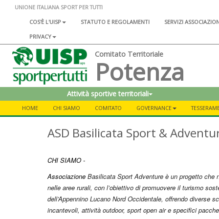
UNIONE ITALIANA SPORT PER TUTTI
COS'È L'UISP
STATUTO E REGOLAMENTI
SERVIZI ASSOCIAZIO
PRIVACY
Comitato Territoriale
Potenza
Attività sportive territoriali
HOME
CHI SIAMO
COMITATO
GOVERNANCE
TESSERAME
ASD Basilicata Sport & Adventu
CHI SIAMO -
Associazione
Basilicata Sport Adventure è un progetto che
nelle aree rurali,
con l’obiettivo di promuovere il turismo soste
dell’Appennino Lucano Nord Occidentale, offrendo diverse scal
incantevoli, attività outdoor, sport open air e specifici pacc