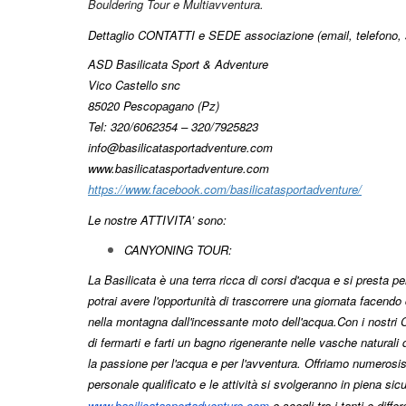
Bouldering Tour e Multiavventura.
Dettaglio CONTATTI e SEDE associazione (email, telefono, si
ASD Basilicata Sport & Adventure
Vico Castello snc
85020 Pescopagano (Pz)
Tel: 320/6062354 – 320/7925823
info@basilicatasportadventure.com
www.basilicatasportadventure.com
https://www.facebook.com/basilicatasportadventure/
Le nostre ATTIVITA’ sono:
CANYONING TOUR:
La Basilicata è una terra ricca di corsi d'acqua e si presta 
potrai avere l'opportunità di trascorrere una giornata facend
nella montagna dall'incessante moto dell'acqua.
Con i nostri 
di fermarti e farti un bagno rigenerante nelle vasche naturali d
la passione per l'acqua e per l'avventura. Offriamo numerosissi
personale qualificato e le attività si svolgeranno in piena sic
www.basilicatasportadventure.com
e scegli tra i tanti e diff