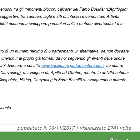
ndoci tra gli imponenti blocchi calcarei del Parco Boulder “L’Agrifoglio”
uggestivo tra santuari, laghi e siti di interesse comunitari. Attività
ultimi riescono a sviluppare particolari abilità motorie divertendosi e in
nto di un numero minimo di 6 partecipanti, in alternativa, se non doveste
unendovi ai gruppi già formati da noi seguendo gli eventi delle uscite
ortAdventure e sul sito
www.basilicatasportadventure.com
. Le nostre
Canyoning), si svolgono da Aprile ad Ottobre, mentre le attività outdoor
 Ciaspolate, Hiking, Canyoning in Forre Fossili) si svolgereanno durante
Lucania
pubblicato il: 06/11/2017 | visualizzato 2741 volte