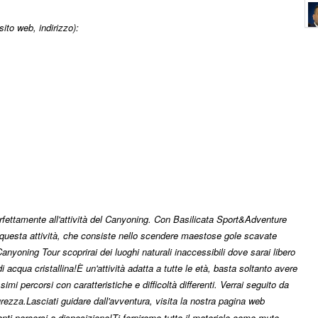
to web, indirizzo):
perfettamente all'attività del Canyoning. Con Basilicata Sport&Adventure
o questa attività, che consiste nello scendere maestose gole scavate
Canyoning Tour scoprirai dei luoghi naturali inaccessibili dove sarai libero
i acqua cristallina!
È un'attività adatta a tutte le età, basta soltanto avere
mi percorsi con caratteristiche e difficoltà differenti. Verrai seguito da
urezza.
Lasciati guidare dall'avventura, visita la nostra pagina web
erenti percorsi a disposizione!
Ti forniremo tutto il materiale come mute,