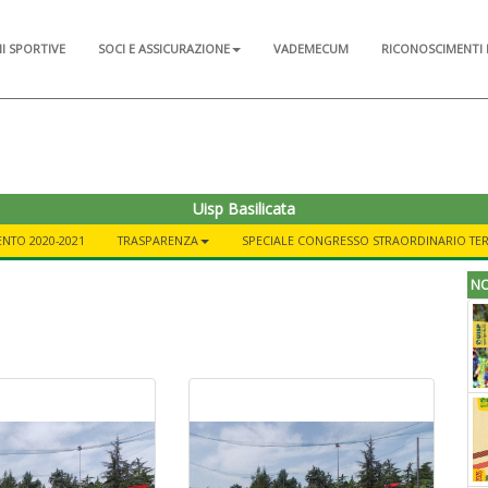
NI SPORTIVE
SOCI E ASSICURAZIONE
VADEMECUM
RICONOSCIMENTI 
Uisp Basilicata
NTO 2020-2021
TRASPARENZA
SPECIALE CONGRESSO STRAORDINARIO TER
NO