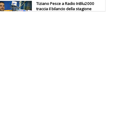
Tiziano Pesce a Radio InBlu2000
traccia il bilancio della stagione
Ddl Lobby, Uisp: “Il Parlamento
valorizzi le nostre specificità"
La formazione Uisp rallenta ma
prosegue anche in estate
Tiziano Pesce nel Cda di
Fondazione Terzjus: prima riunione
a Roma